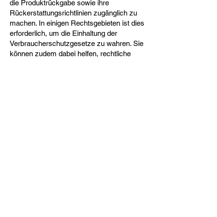
die Produktrückgabe sowie ihre
Rückerstattungsrichtlinien zugänglich zu
machen. In einigen Rechtsgebieten ist dies
erforderlich, um die Einhaltung der
Verbraucherschutzgesetze zu wahren. Sie
können zudem dabei helfen, rechtliche
Ansprüche von Kunden abzuwehren,
welche mit den von ihnen erworbenen
Produkten unzufrieden sind.
Was sollte in den
Rückerstattungsrichtlinien
enthalten sein?
Im Allgemeinen befassen sich
Rückerstattungsrichtlinien mit den
folgenden Problemfällen: die Frist für die
Forderung einer Rückerstattung; erfolgt
eine Rückerstattung teilweise oder
vollständig; unter welchen Bedingungen
erhalten Kunden eine Rückerstattung und